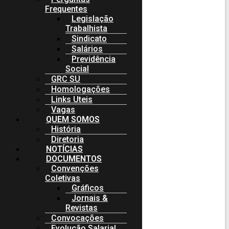
Frequentes
Legislação
Trabalhista
Sindicato
Salários
Previdência
Social
GRC SU
Homologações
Links Uteis
Vagas
QUEM SOMOS
História
Diretoria
NOTÍCIAS
DOCUMENTOS
Convenções
Coletivas
Gráficos
Jornais &
Revistas
Convocações
Evolução Salarial