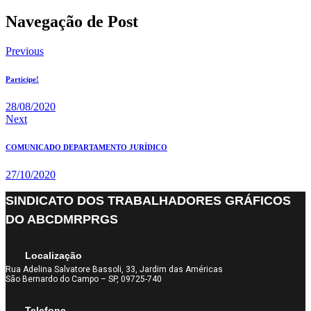
Navegação de Post
Previous
Participe!
28/08/2020
Next
COMUNICADO DEPARTAMENTO JURÍDICO
27/10/2020
SINDICATO DOS TRABALHADORES GRÁFICOS
DO ABCDMRPRGS
Localização
Rua Adelina Salvatore Bassoli, 33, Jardim das Américas
São Bernardo do Campo – SP, 09725-740
Telefone