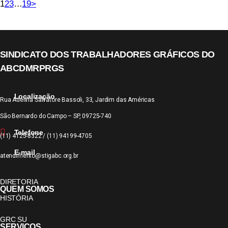
1
2
3
…
19
>
SINDICATO DOS TRABALHADORES GRÁFICOS DO
ABCDMRPRGS
Localização
Rua Adelina Salvatore Bassoli, 33, Jardim das Américas
São Bernardo do Campo – SP, 09725-740
Telefone
(11) 4125-8322 / (11) 94199-4705
E-mail
atendimento@stigabc.org.br
DIRETORIA
QUEM SOMOS
HISTÓRIA
GRC SU
SERVIÇOS