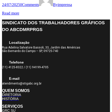
24/07/2025
0
Comments
By
imprensa
Read more
SINDICATO DOS TRABALHADORES GRÁFICOS
DO ABCDMRPRGS
Localização
Rua Adelina Salvatore Bassoli, 33, Jardim das Américas
São Bernardo do Campo – SP, 09725-740
Telefone
(11) 4125-8322 / (11) 94199-4705
E-mail
atendimento@stigabc.org.br
QUEM SOMOS
DIRETORIA
HISTÓRIA
SERVIÇOS
GRC SU