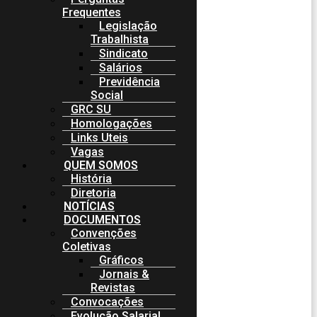
Frequentes
Legislação
Trabalhista
Sindicato
Salários
Previdência
Social
GRC SU
Homologações
Links Uteis
Vagas
QUEM SOMOS
História
Diretoria
NOTÍCIAS
DOCUMENTOS
Convenções
Coletivas
Gráficos
Jornais &
Revistas
Convocações
Evolução Salarial