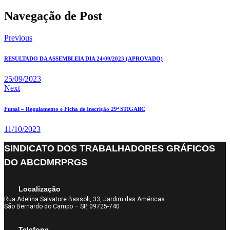
Navegação de Post
Previous
RESULTADO DA ASSEMBLEIA DIA 24/09/2023 (APROVADO)
25/09/2023
Next
Futsal – Regulamento e Ficha de Inscrição 29ª STIGABC
11/10/2023
SINDICATO DOS TRABALHADORES GRÁFICOS
DO ABCDMRPRGS
Localização
Rua Adelina Salvatore Bassoli, 33, Jardim das Américas
São Bernardo do Campo – SP, 09725-740
Telefone