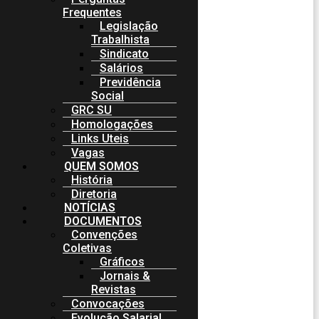
Frequentes
Legislação
Trabalhista
Sindicato
Salários
Previdência
Social
GRC SU
Homologações
Links Uteis
Vagas
QUEM SOMOS
História
Diretoria
NOTÍCIAS
DOCUMENTOS
Convenções
Coletivas
Gráficos
Jornais &
Revistas
Convocações
Evolução Salarial