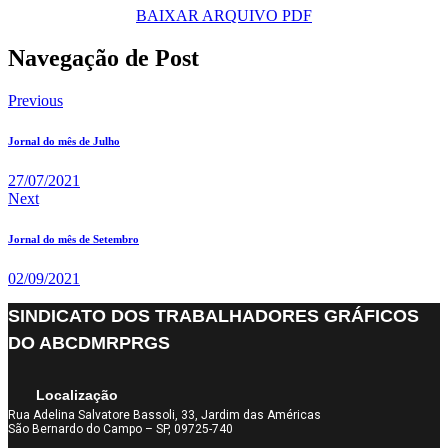
BAIXAR ARQUIVO PDF
Navegação de Post
Previous
Jornal do mês de Julho
27/07/2021
Next
Jornal do mês de Setembro
02/09/2021
SINDICATO DOS TRABALHADORES GRÁFICOS
DO ABCDMRPRGS
Localização
Rua Adelina Salvatore Bassoli, 33, Jardim das Américas
São Bernardo do Campo – SP, 09725-740