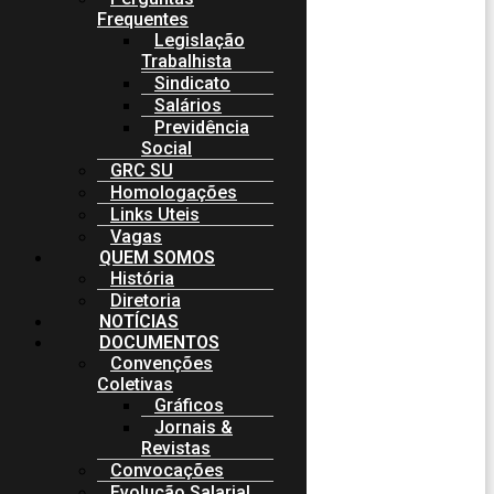
Frequentes
Legislação
Trabalhista
Sindicato
Salários
Previdência
Social
GRC SU
Homologações
Links Uteis
Vagas
QUEM SOMOS
História
Diretoria
NOTÍCIAS
DOCUMENTOS
Convenções
Coletivas
Gráficos
Jornais &
Revistas
Convocações
Evolução Salarial