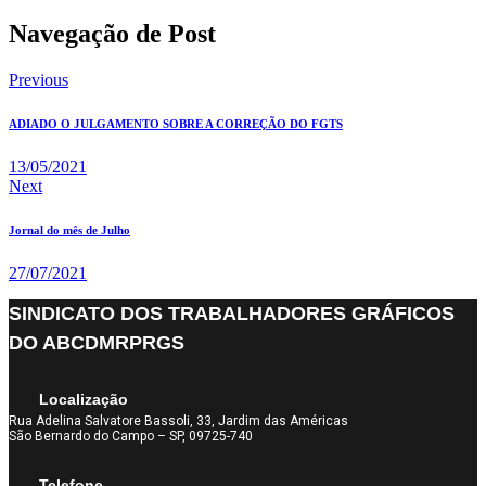
Navegação de Post
Previous
ADIADO O JULGAMENTO SOBRE A CORREÇÃO DO FGTS
13/05/2021
Next
Jornal do mês de Julho
27/07/2021
SINDICATO DOS TRABALHADORES GRÁFICOS
DO ABCDMRPRGS
Localização
Rua Adelina Salvatore Bassoli, 33, Jardim das Américas
São Bernardo do Campo – SP, 09725-740
Telefone