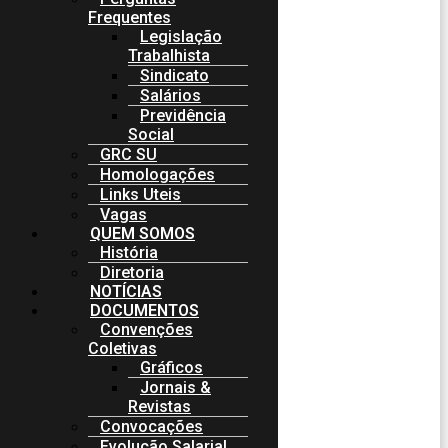
Frequentes
Legislação
Trabalhista
Sindicato
Salários
Previdência
Social
GRC SU
Homologações
Links Uteis
Vagas
QUEM SOMOS
História
Diretoria
NOTÍCIAS
DOCUMENTOS
Convenções
Coletivas
Gráficos
Jornais &
Revistas
Convocações
Evolução Salarial