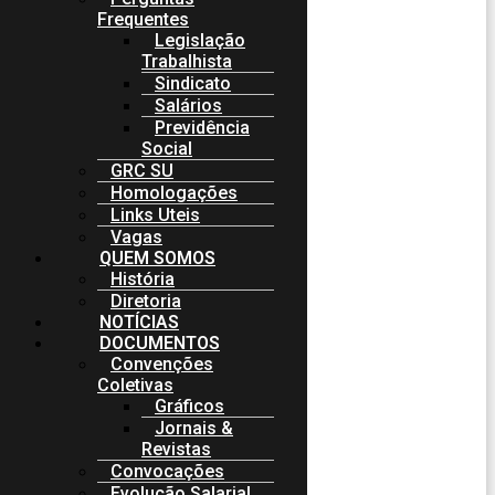
Frequentes
Legislação
Trabalhista
Sindicato
Salários
Previdência
Social
GRC SU
Homologações
Links Uteis
Vagas
QUEM SOMOS
História
Diretoria
NOTÍCIAS
DOCUMENTOS
Convenções
Coletivas
Gráficos
Jornais &
Revistas
Convocações
Evolução Salarial