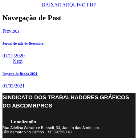
BAIXAR ARQUIVO PDF
Navegação de Post
Previous
Jornal do mês de Dezembro
01/12/2020
Next
Imposto de Renda 2021
01/03/2021
SINDICATO DOS TRABALHADORES GRÁFICOS
DO ABCDMRPRGS
Localização
Rua Adelina Salvatore Bassoli, 33, Jardim das Américas
São Bernardo do Campo – SP, 09725-740