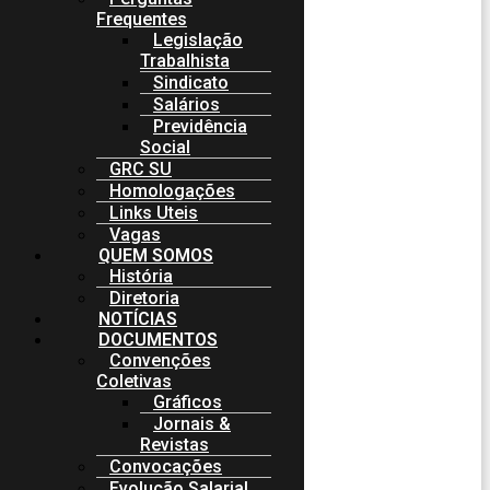
Frequentes
Legislação
Trabalhista
Sindicato
Salários
Previdência
Social
GRC SU
Homologações
Links Uteis
Vagas
QUEM SOMOS
História
Diretoria
NOTÍCIAS
DOCUMENTOS
Convenções
Coletivas
Gráficos
Jornais &
Revistas
Convocações
Evolução Salarial