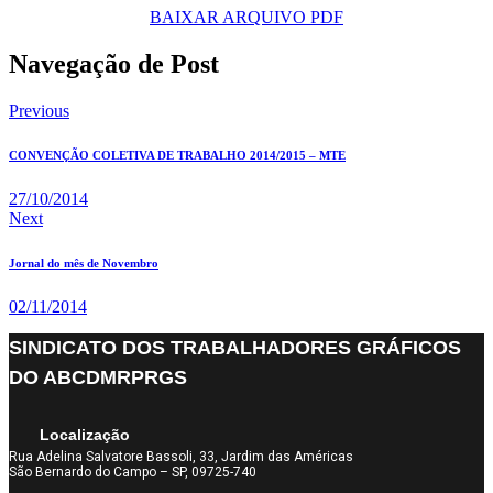
BAIXAR ARQUIVO PDF
Navegação de Post
Previous
CONVENÇÃO COLETIVA DE TRABALHO 2014/2015 – MTE
27/10/2014
Next
Jornal do mês de Novembro
02/11/2014
SINDICATO DOS TRABALHADORES GRÁFICOS
DO ABCDMRPRGS
Localização
Rua Adelina Salvatore Bassoli, 33, Jardim das Américas
São Bernardo do Campo – SP, 09725-740