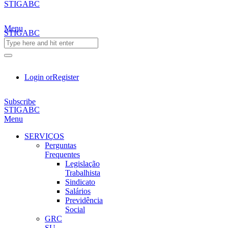
STIGABC
Menu
STIGABC
Login or
Register
Subscribe
STIGABC
Menu
SERVIÇOS
Perguntas
Frequentes
Legislação
Trabalhista
Sindicato
Salários
Previdência
Social
GRC
SU