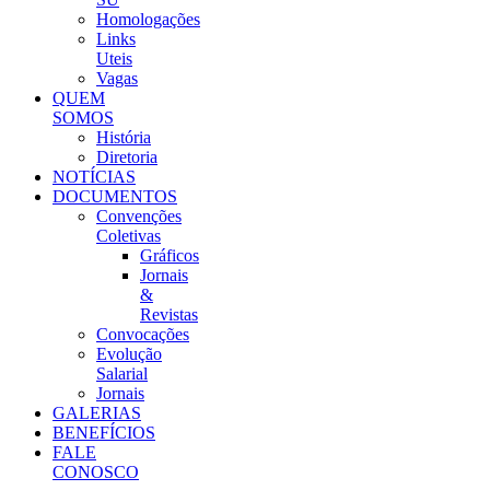
Homologações
Links
Uteis
Vagas
QUEM
SOMOS
História
Diretoria
NOTÍCIAS
DOCUMENTOS
Convenções
Coletivas
Gráficos
Jornais
&
Revistas
Convocações
Evolução
Salarial
Jornais
GALERIAS
BENEFÍCIOS
FALE
CONOSCO